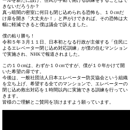
ールを新たに設け、住民が手動で開ける訓練をすることはで
きないだろうか？
真っ暗闇の密室に何日も閉じ込められる恐怖も、１０cmだ
け扉を開き「大丈夫か！」と声がけできれば、その恐怖は大
幅に軽減できると僕は議会で訴えました。
僕の粘り勝ち！
令和５年３月１１日、日本初となる行政が主催する「住民に
よるエレベーター閉じ込め対応訓練」が僕の住むマンション
で実施され、NHKで報道されました。
この１０cmは、わずか１０cmですが、僕が１０年かけて開
いた希望の扉です。
今後は、一般社団法人日本エレベーター防災協会という組織
を立ち上げ、希望する全てのマンションで、エレベーターの
閉じ込め救出対応を１時間以内に実施できる訓練を行ってい
きます。
皆様のご理解とご賛同を頂けますよう願っています。