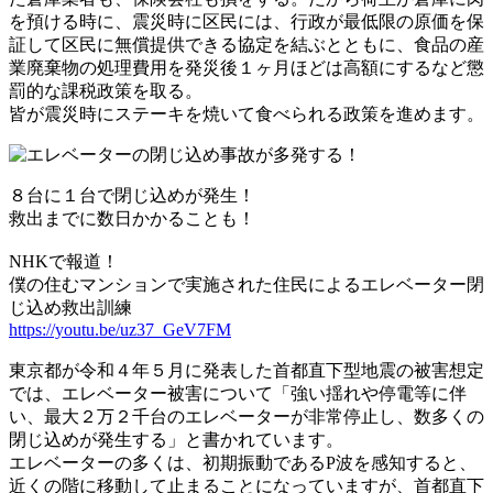
を預ける時に、震災時に区民には、行政が最低限の原価を保
証して区民に無償提供できる協定を結ぶとともに、食品の産
業廃棄物の処理費用を発災後１ヶ月ほどは高額にするなど懲
罰的な課税政策を取る。
皆が震災時にステーキを焼いて食べられる政策を進めます。
８台に１台で閉じ込めが発生！
救出までに数日かかることも！
NHKで報道！
僕の住むマンションで実施された住民によるエレベーター閉
じ込め救出訓練
https://youtu.be/uz37_GeV7FM
東京都が令和４年５月に発表した首都直下型地震の被害想定
では、エレベーター被害について「強い揺れや停電等に伴
い、最大２万２千台のエレベーターが非常停止し、数多くの
閉じ込めが発生する」と書かれています。
エレベーターの多くは、初期振動であるP波を感知すると、
近くの階に移動して止まることになっていますが、首都直下