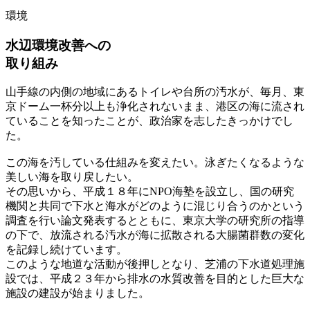
環境
水辺環境改善への
取り組み
山手線の内側の地域にあるトイレや台所の汚水が、毎月、東
京ドーム一杯分以上も浄化されないまま、港区の海に流され
ていることを知ったことが、政治家を志したきっかけでし
た。
この海を汚している仕組みを変えたい。泳ぎたくなるような
美しい海を取り戻したい。
その思いから、平成１８年にNPO海塾を設立し、国の研究
機関と共同で下水と海水がどのように混じり合うのかという
調査を行い論文発表するとともに、東京大学の研究所の指導
の下で、放流される汚水が海に拡散される大腸菌群数の変化
を記録し続けています。
このような地道な活動が後押しとなり、芝浦の下水道処理施
設では、平成２３年から排水の水質改善を目的とした巨大な
施設の建設が始まりました。