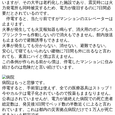
いますが、その大半は老朽化した施設であり、震災時には火
力発電所も同時被災するため、電力が復旧するのに7日間必
要だとされているのです。
停電すると、当たり前ですがマンションのエレベーターは
止まります。
火事が発生しても火災報知器も鳴らず、消火用のポンプもス
プリンクラーも作動しないので消火もできません。館内放送
も止まるので避難誘導もできません。
火事が発生しても分からない、消せない、避難できない。
安心して寝てもいられない建物に7日間も外に出るなと言わ
れても、素直にハイと僕は言えません。
この条例が作られる前から僕は、停電したマンションに住み
続けるのは危険だと言い続けています。
病院はもっと悲惨です。
停電すると、手術室は使えず、全ての医療器具はストップ！
今やカルテは電子化されているので投薬もままなりません。
公表はされていませんが、電力が途絶えた病院での死亡患者
総定数は、発災後3日間でベッド数の半数近くに上ると言わ
れています。これは都内の災害拠点病院だけで１万人が死亡
するという想定です。