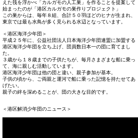
えた筏を浮かべ「カルガモの人工巣」を作ることを提案して
始まったのが「港区カルガモの巣作りプロジェクト」
この巣からは、毎年８組、合計５０羽ほどのヒナが生まれ、
東京では最も水鳥が多く見られる水辺となっています。
＜港区海洋少年団＞
平成２５年に、公益社団法人日本海洋少年団連盟に加盟する
港区海洋少年団を立ち上げ、団員数日本一の団に育てまし
た。
３歳から１８歳までの子供たちが、毎月さまざまな船に乗っ
て、海に親しむ活動しています。
港区海洋少年団は他の団と違い、親子参加が基本。
子供の頃から、ご両親と運河で船に乗った記憶を持たせてあ
げたい。
親子の絆を深めることが、団の大きな目的です。
＜港区解消少年団のニュース＞