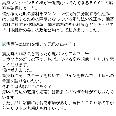
高層マンション５０棟が一週間はつでんできる５００klの燃
料を確保しました。
僕が考えた船の燃料をマンションや病院に分配する仕組み
は、運用するための障壁となっている消防法の改正や、備蓄
燃料に対する税制改革、備蓄燃料の劣化対策などとあわせて
「日本維新の会」の政治公約として動き出しました。
震災時の非常食と言ったら乾パンやアルファ米。
ロウソクの灯りの下で、乾パン食べる姿を想像しただけで悲
しくなります。
僕は考えました。
震災時こそ、ステーキを焼いて、ワインを飲んで、明日への
希望を語り合いたい。
それでは肉はどこにある？
港区の海辺の芝浦や港南には数多くの冷凍倉庫が立ち並んで
います。
また、品川駅前には食肉市場があり、毎日１０００頭の牛か
ら４００トンも精肉されています。