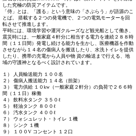
した究極の防災アイテムです。
「侍」とは、「護る」という意味の「さぶらう」が語源のこ
とば。 搭載する２つの発電機で、２つの電気モーターを回
転させて推進します。
平時には、環境学習や運河クルーズなど観光船として働き、
震災時には、⼀般家庭４軒分に相当する電⼒を連続２８８時
間（１１⽇間）発電し続ける能⼒を⽣かし、医療機器を作動
させながら１４名の傷病⼈を搬送したり、⽔洗トイレを提供
したり、携帯の充電から⼈員や物 資の輸送まで行える、地
域の守護神となるべく設計されています。
１） ⼈員輸送能⼒ １００名
２） 傷病⼈搬送能⼒ １４名（担架）
３） 電⼒供給 １０kw（⼀般家庭２軒分）の負荷で２６６時
間（１１⽇）稼働
４） 飲料⽔タンク ３５０ℓ
５） 軽油タンク ８００ℓ
６） 汚⽔タンク ４００ℓ
７） ウォシュレット・トイレ １機
８） シンク １機
９） １００V コンセント １２⼝