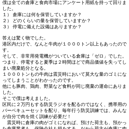
僕は全ての倉庫と食肉市場にアンケート用紙を持って回りま
した。
１） 倉庫には何を保管していますか？
２） どのくらいの量を保管していますか？
３） 停電に備えた設備はありますか？
答えは驚く物でした。
港区内だけで、なんと牛肉が１０００トン以上もあったので
す。
そして、非常用発電機がついている倉庫は「ゼロ」でした。
つまり、停電すると夏季は２時間ほどで商品価値を失ってし
まい廃棄処分となる。
１０００トンもの牛肉は震災時において莫大な量のゴミにな
ってしまうことがわかったのです。
他にも豚肉、鶏肉、野菜など食料が同じ廃棄の運命にありま
した。
そこで僕は考えました。
区民に２万円もする防災ラジオを配るのではなく、携帯用の
バーベキューセットを配り、毎年行う防災訓練では、みんな
が自分で肉を焼く訓練が必要だ！
震災時に倉庫の肉がゴミになれば、預けた荷主も、預かっ
た倉庫業者も、保険会社も損をする。だから荷主が倉庫に肉