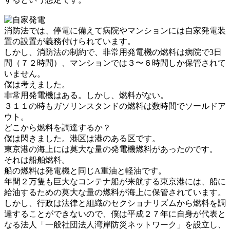
消防法では、停電に備えて病院やマンションには自家発電装
置の設置が義務付けられています。
しかし、消防法の制約で、非常用発電機の燃料は病院で3日
間（７２時間）、マンションでは３〜６時間しか保管されて
いません。
僕は考えました。
非常用発電機はある。しかし、燃料がない。
３１１の時もガソリンスタンドの燃料は数時間でソールドア
ウト。
どこから燃料を調達するか？
僕は閃きました。港区は港のある区です。
東京港の海上には莫大な量の発電機燃料があったのです。
それは船舶燃料。
船の燃料は発電機と同じA重油と軽油です。
年間２万隻も巨大なコンテナ船が来航する東京港には、船に
給油するための莫大な量の燃料が海上に保管されています。
しかし、行政は法律と組織のセクショナリズムから燃料を調
達することができないので、僕は平成２７年に自身が代表と
なる法人「一般社団法人湾岸防災ネットワーク」を設立し、