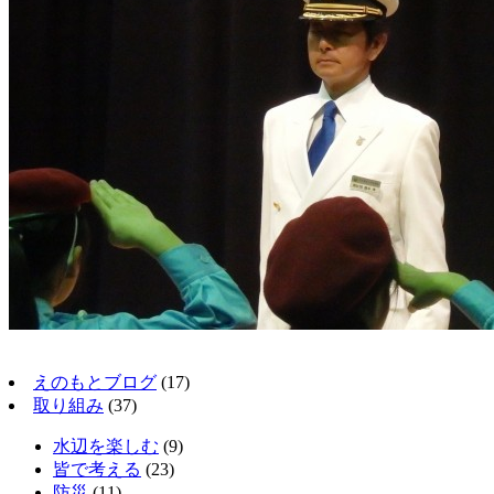
えのもとブログ
(17)
取り組み
(37)
水辺を楽しむ
(9)
皆で考える
(23)
防災
(11)