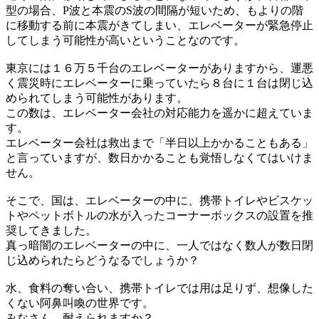
型の場合、P波と本震のS波の間隔が短いため、もよりの階
に移動する前に本震がきてしまい、エレベーターが緊急停止
してしまう可能性が高いということなのです。
東京には１６万５千台のエレベーターがありますから、運悪
く震災時にエレベーターに乗っていたら８台に１台は閉じ込
められてしまう可能性があります。
この数は、エレベーター会社の対応能力を遥かに超えていま
す。
エレベーター会社は救出まで「半日以上かかることもある」
と言っていますが、数日かかることも覚悟しなくてはいけま
せん。
そこで、国は、エレベーターの中に、携帯トイレやビスケッ
トやペットボトルの水が入ったコーナーボックスの設置を推
奨してきました。
真っ暗闇のエレベーターの中に、一人ではなく数人が数日閉
じ込められたらどうなるでしょうか？
水、食料の奪い合い、携帯トイレでは用は足りず、想像した
くない阿鼻叫喚の世界です。
みなさん、耐えられますか？