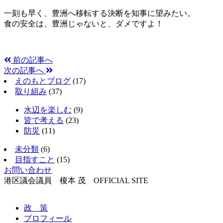
一刻も早く、豊洲へ移転する決断を知事に望みたい。
食の安全は、豊洲じゃないと、ダメですよ！
前の記事へ
次の記事へ
えのもとブログ
(17)
取り組み
(37)
水辺を楽しむ
(9)
皆で考える
(23)
防災
(11)
未分類
(6)
目指すこと
(15)
お問い合わせ
港区議会議員 榎本 茂 OFFICIAL SITE
政 策
プロフィール