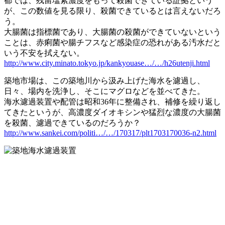
都では、残留塩素濃度をもって殺菌できている証拠という
が、この数値を見る限り、殺菌できているとは言えないだろ
う。
大腸菌は指標菌であり、大腸菌の殺菌ができていないという
ことは、赤痢菌や腸チフスなど感染症の恐れがある汚水だと
いう不安を拭えない。
http://www.city.minato.tokyo.jp/kankyouase…/…/h26utenji.html
築地市場は、この築地川から汲み上げた海水を濾過し、
日々、場内を洗浄し、そこにマグロなどを並べてきた。
海水濾過装置や配管は昭和36年に整備され、補修を繰り返し
てきたというが、高濃度ダイオキシンや猛烈な濃度の大腸菌
を殺菌、濾過できているのだろうか？
http://www.sankei.com/politi…/…/170317/plt1703170036-n2.html