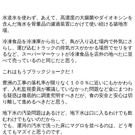
水道水を使わず、あえて、高濃度の大腸菌やダイオキシンを
含んだ海水を骨董品の濾過装置にかけて使い続ける築地市
場。
冷凍食品を冷凍庫から出して、鳥が入り込む場内で外気にさ
らし、運び込むトラックの排気ガスがかかる場所でセリをす
るなど、スーパーマーケットが冷凍食品を店外の地べたに並
べて売っているのと同じだと思う。
これはもうブラックジョークだ！
豊洲の工事の落札率が限りなく１００％に近いにもかかわら
ず、入札監視委員が審議していなかった問題など金にまつわ
る疑惑は徹底的に調査究明すべきだが、食の安全と安心は切
り離して進めるべきだと思う。
地下水の汚染問題はあるけど、地下水は口に入るわけでも飲
むわけでもないのだから…
でも、運河の汚水で洗った床にマグロを並べるのは、どう考
えてもマズイと思うのです。