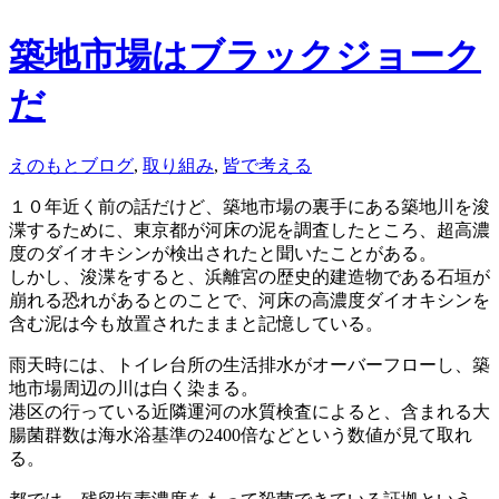
築地市場はブラックジョーク
だ
えのもとブログ
,
取り組み
,
皆で考える
１０年近く前の話だけど、築地市場の裏手にある築地川を浚
渫するために、東京都が河床の泥を調査したところ、超高濃
度のダイオキシンが検出されたと聞いたことがある。
しかし、浚渫をすると、浜離宮の歴史的建造物である石垣が
崩れる恐れがあるとのことで、河床の高濃度ダイオキシンを
含む泥は今も放置されたままと記憶している。
雨天時には、トイレ台所の生活排水がオーバーフローし、築
地市場周辺の川は白く染まる。
港区の行っている近隣運河の水質検査によると、含まれる大
腸菌群数は海水浴基準の2400倍などという数値が見て取れ
る。