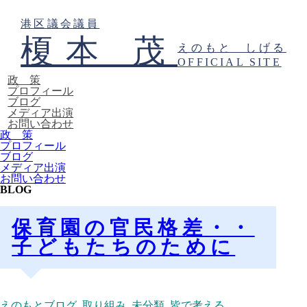
港区議会議員
榎本 茂
えのもと しげる
OFFICIAL SITE
政 策
プロフィール
ブログ
メディア出演
お問い合わせ
政 策
プロフィール
ブログ
メディア出演
お問い合わせ
BLOG
保育園の官民格差・・
子どもたちのために
えのもとブログ
,
取り組み
,
未分類
,
皆で考える